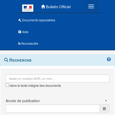
Menu principal
Bulletin Officiel
Toggle navigatio
Documents opposables
Aide
Nouveautés
Navigation
Menu
Recherche
contextuel
et
outils
annexes
dans le texte intégral des documents