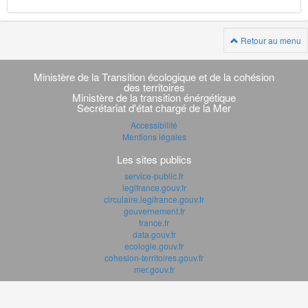
Retour au menu
Navigation
transverse
Ministère de la Transition écologique et de la cohésion
des territoires
Ministère de la transition énérgétique
Secrétariat d'état chargé de la Mer
Accessibilité
Mentions légales
Les sites publics
service-public.fr
legifrance.gouv.fr
circulaire.legifrance.gouv.fr
gouvernement.fr
france.fr
data.gouv.fr
ecologie.gouv.fr
cohesion-territoires.gouv.fr
mer.gouv.fr