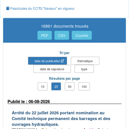
Fascicules du CCTG "travaux" en vigueur
16861 documents trouvés
PDF
CSV
Courriel
Tri par
date de publication
thématique
date de signature
type
Résultats par page
10
25
50
100
Publié le : 06-08-2026
Arrêté du 22 juillet 2026 portant nomination au
Comité technique permanent des barrages et des
ouvrages hydrauliques.