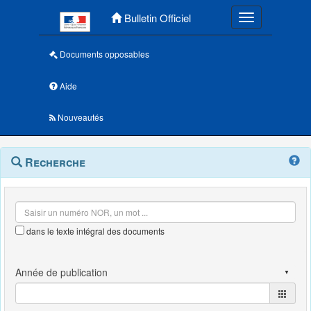
Menu principal
Bulletin Officiel
Toggle navigatio
Documents opposables
Aide
Nouveautés
Navigation
Menu
Recherche
contextuel
et
outils
annexes
dans le texte intégral des documents