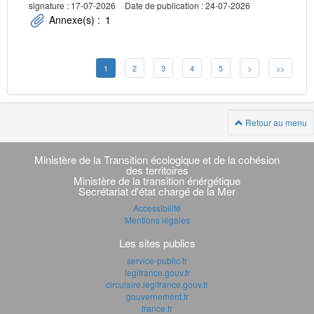
signature : 17-07-2026
Date de publication : 24-07-2026
Annexe(s) :
1
1
2
3
4
5
>
>>
Retour au menu
Navigation
transverse
Ministère de la Transition écologique et de la cohésion
des territoires
Ministère de la transition énérgétique
Secrétariat d'état chargé de la Mer
Accessibilité
Mentions légales
Les sites publics
service-public.fr
legifrance.gouv.fr
circulaire.legifrance.gouv.fr
gouvernement.fr
france.fr