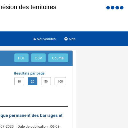
Menu
d'accessi
Nouveautés
Aide
PDF
CSV
Courriel
Résultats par page
10
25
50
100
nique permanent des barrages et
2-07-2026
Date de publication : 06-08-