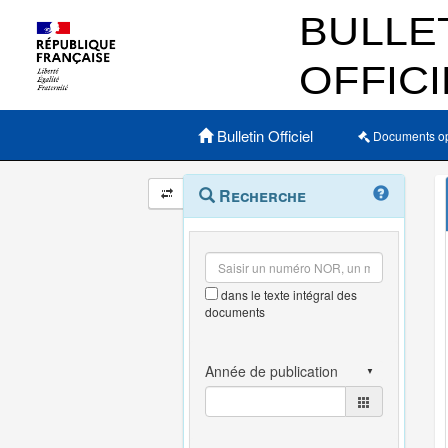
Menu principal
Bulletin Officiel
Documents o
Navigation
Menu
Recherche
contextuel
et
outils
annexes
dans le texte intégral des
documents