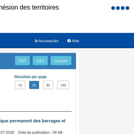
Menu
d'accessi
Nouveautés
Aide
PDF
CSV
Courriel
Résultats par page
10
25
50
100
nique permanent des barrages et
2-07-2026
Date de publication : 06-08-