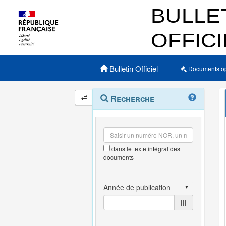
Menu principal
Bulletin Officiel
Documents o
Navigation
Menu
Recherche
contextuel
et
outils
annexes
dans le texte intégral des
documents