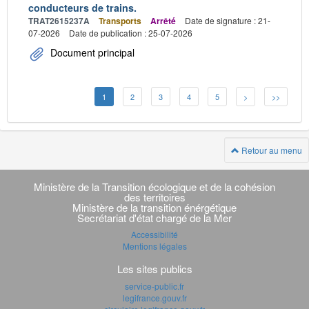
conducteurs de trains.
TRAT2615237A
Transports
Arrêté
Date de signature : 21-
07-2026
Date de publication : 25-07-2026
Document principal
1
2
3
4
5
>
>>
Retour au menu
Navigation
transverse
Ministère de la Transition écologique et de la cohésion
des territoires
Ministère de la transition énérgétique
Secrétariat d'état chargé de la Mer
Accessibilité
Mentions légales
Les sites publics
service-public.fr
legifrance.gouv.fr