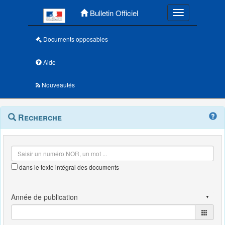
Menu principal
Bulletin Officiel
Toggle navigatio
Documents opposables
Aide
Nouveautés
Navigation
Menu
Recherche
contextuel
et
outils
annexes
dans le texte intégral des documents