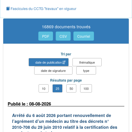
Fascicules du CCTG "travaux" en vigueur
16869 documents trouvés
PDF
CSV
Courriel
Tri par
date de publication
thématique
date de signature
type
Résultats par page
10
25
50
100
Publié le : 08-08-2026
Arrêté du 6 août 2026 portant renouvellement de
l’agrément d’un médecin au titre des décrets n°
2010-708 du 29 juin 2010 relatif à la certification des